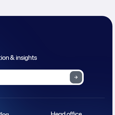
tion & insights
Head office
log