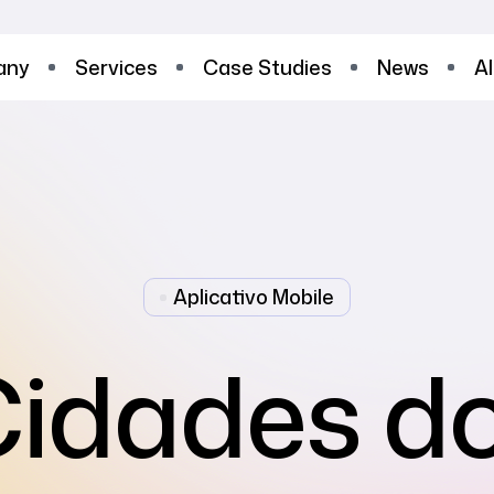
any
Services
Case Studies
News
Al
Aplicativo Mobile
idades do