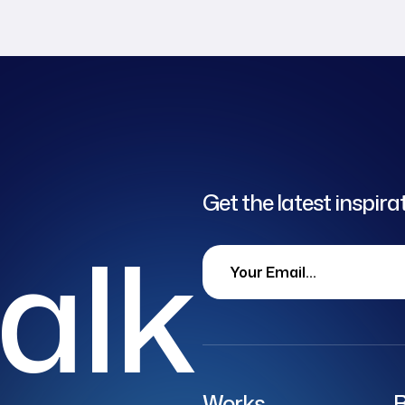
Get the latest inspira
talk
Works
B